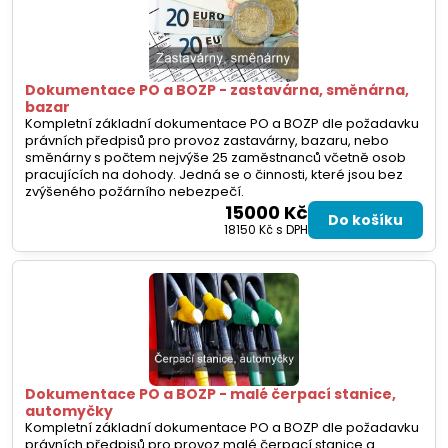
Dokumentace PO a BOZP - zastavárna, směnárna,
bazar
Kompletní základní dokumentace PO a BOZP dle požadavku
právních předpisů pro provoz zastavárny, bazaru, nebo
směnárny s počtem nejvýše 25 zaměstnanců včetně osob
pracujících na dohody. Jedná se o činnosti, které jsou bez
zvýšeného požárního nebezpečí.
15000 Kč
Do košíku
18150 Kč
s DPH
Dokumentace PO a BOZP - malé čerpací stanice,
automyčky
Kompletní základní dokumentace PO a BOZP dle požadavku
právních předpisů pro provoz malé čerpací stanice a