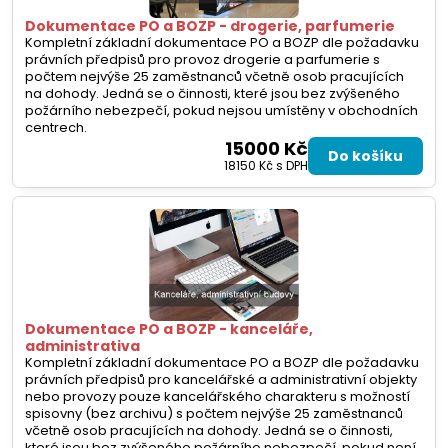
Dokumentace PO a BOZP - drogerie, parfumerie
Kompletní základní dokumentace PO a BOZP dle požadavku
právních předpisů pro provoz drogerie a parfumerie s
počtem nejvýše 25 zaměstnanců včetně osob pracujících
na dohody. Jedná se o činnosti, které jsou bez zvýšeného
požárního nebezpečí, pokud nejsou umístěny v obchodních
centrech.
15000 Kč
Do košíku
18150 Kč
s DPH
Dokumentace PO a BOZP - kanceláře,
administrativa
Kompletní základní dokumentace PO a BOZP dle požadavku
právních předpisů pro kancelářské a administrativní objekty
nebo provozy pouze kancelářského charakteru s možností
spisovny (bez archivu) s počtem nejvýše 25 zaměstnanců
včetně osob pracujících na dohody. Jedná se o činnosti,
které jsou bez zvýšeného požárního nebezpečí, pokud není