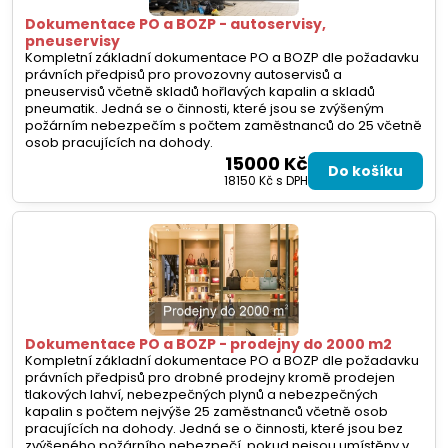
Dokumentace PO a BOZP - autoservisy,
pneuservisy
Kompletní základní dokumentace PO a BOZP dle požadavku
právních předpisů pro provozovny autoservisů a
pneuservisů včetně skladů hořlavých kapalin a skladů
pneumatik. Jedná se o činnosti, které jsou se zvýšeným
požárním nebezpečím s počtem zaměstnanců do 25 včetně
osob pracujících na dohody.
15000 Kč
Do košíku
18150 Kč
s DPH
Dokumentace PO a BOZP - prodejny do 2000 m2
Kompletní základní dokumentace PO a BOZP dle požadavku
právních předpisů pro drobné prodejny kromě prodejen
tlakových lahví, nebezpečných plynů a nebezpečných
kapalin s počtem nejvýše 25 zaměstnanců včetně osob
pracujících na dohody. Jedná se o činnosti, které jsou bez
zvýšeného požárního nebezpečí, pokud nejsou umístěny v