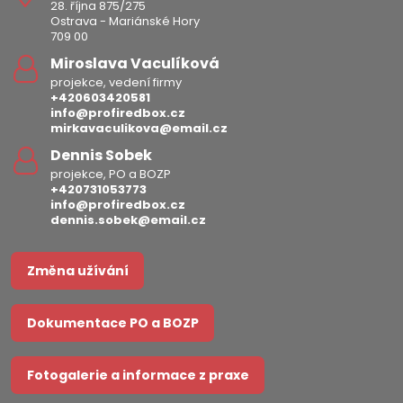
28. října 875/275
Ostrava - Mariánské Hory
709 00
Miroslava Vaculíková
projekce, vedení firmy
+420603420581
info@profiredbox.cz
mirkavaculikova@email.cz
Dennis Sobek
projekce, PO a BOZP
+420731053773
info@profiredbox.cz
dennis.sobek@email.cz
Změna užívání
Dokumentace PO a BOZP
Fotogalerie a informace z praxe