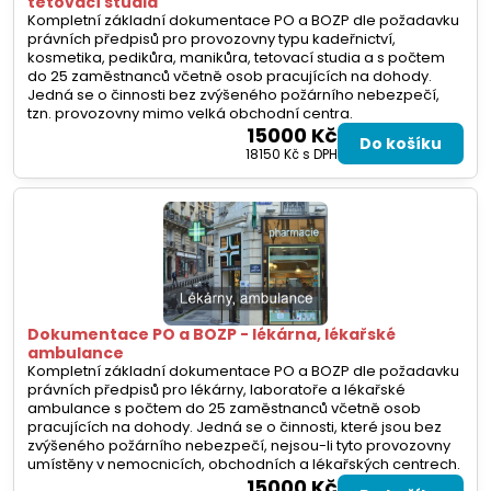
tetovací studia
Kompletní základní dokumentace PO a BOZP dle požadavku
právních předpisů pro provozovny typu kadeřnictví,
kosmetika, pedikůra, manikůra, tetovací studia a s počtem
do 25 zaměstnanců včetně osob pracujících na dohody.
Jedná se o činnosti bez zvýšeného požárního nebezpečí,
tzn. provozovny mimo velká obchodní centra.
15000 Kč
Do košíku
18150 Kč
s DPH
Dokumentace PO a BOZP - lékárna, lékařské
ambulance
Kompletní základní dokumentace PO a BOZP dle požadavku
právních předpisů pro lékárny, laboratoře a lékařské
ambulance s počtem do 25 zaměstnanců včetně osob
pracujících na dohody. Jedná se o činnosti, které jsou bez
zvýšeného požárního nebezpečí, nejsou-li tyto provozovny
umístěny v nemocnicích, obchodních a lékařských centrech.
15000 Kč