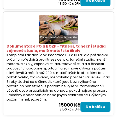
Do košíku
18150 Kč
s DPH
Dokumentace PO a BOZP - fitness, taneční studia,
zájmové studia, malé mateřské školy
Kompletní základní dokumentace PO a BOZP dle požadavku
právních předpisů pro fitness centra, taneční studia, menší
mateřské školy, zájmové studia, tetovací studia a činnosti
provozující obdobné sportovní a zájmové aktivity s počtem
návštěvníků méně než 200, u mateřských škol s dětmi bez
pohybového, zrakového, mentálního postižení a ve věku nad
3 roky. Jedná se o činnosti, které jsou bez zvýšeného
požárního nebezpečí s počtem nejvýše 25 zaměstnanců
včetně osob pracujících na dohody, pokud nejsou prostory
umístěny v obchodních nebo jiných centrech se zvýšeným
požárním nebezpečím.
15000 Kč
Do košíku
18150 Kč
s DPH