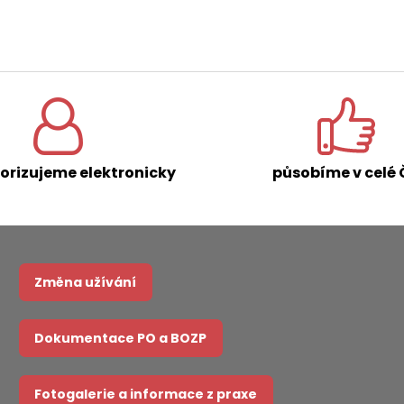
orizujeme elektronicky
působíme v celé 
Změna užívání
Dokumentace PO a BOZP
Fotogalerie a informace z praxe