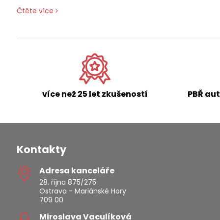
odborně.
Čtěte více
více než 25 let zkušeností
PBŘ aut
Kontakty
Adresa kanceláře
28. října 875/275
Ostrava - Mariánské Hory
709 00
Miroslava Vaculíková