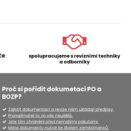
ČR
spolupracujeme s revizními techniky
a odborníky
Proč si pořídit dokumetaci PO a
BOZP?
Zajistit dokumentaci a revize nám ukládají předpisy.
Pronajímatel to za vás neudělá.
Jste tím chráněni před nemalými pokutami.
Máte dokumenty nutné ke školení zaměstnanců.