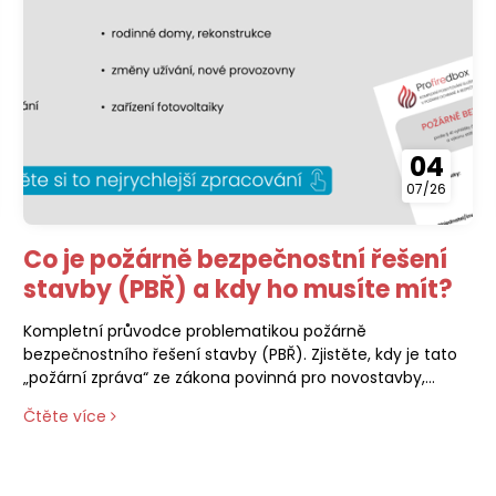
04
07/26
Co je požárně bezpečnostní řešení
stavby (PBŘ) a kdy ho musíte mít?
Kompletní průvodce problematikou požárně
bezpečnostního řešení stavby (PBŘ). Zjistěte, kdy je tato
„požární zpráva“ ze zákona povinná pro novostavby,
rekonstrukce nebo instalace fotovoltaiky (FVE). Článek
Čtěte více
přehledně vysvětluje, co všechno musí textová a
výkresová část PBŘ obsahovat, kdo je oprávněn ji s
autorizačním razítkem ČKAIT zpracovat a jak probíhá
automatické vyřízení závazného stanoviska Hasičského