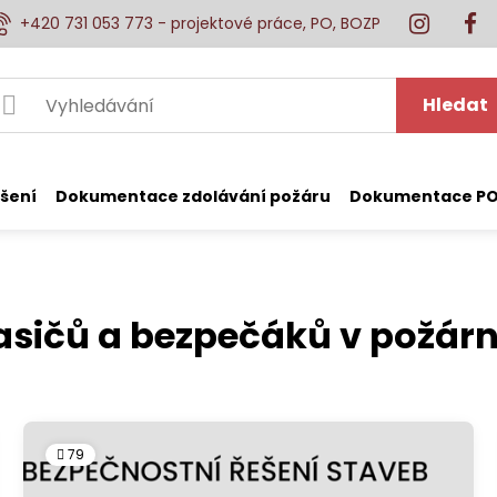
+420 731 053 773 - projektové práce, PO, BOZP
Hledat
šení
Dokumentace zdolávání požáru
Dokumentace PO
asičů a bezpečáků v požárn
79